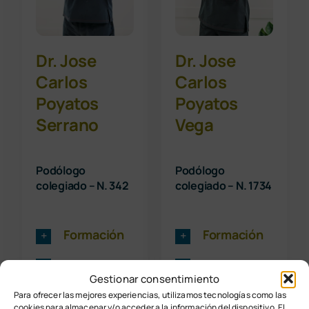
Dr. Jose
Dr. Jose
Carlos
Carlos
Poyatos
Poyatos
Serrano
Vega
Podólogo
Podólogo
colegiado – N. 342
colegiado – N. 1734
Formación
Formación
Experiencia
Experiencia
laboral
laboral
Gestionar consentimiento
Para ofrecer las mejores experiencias, utilizamos tecnologías como las
cookies para almacenar y/o acceder a la información del dispositivo. El