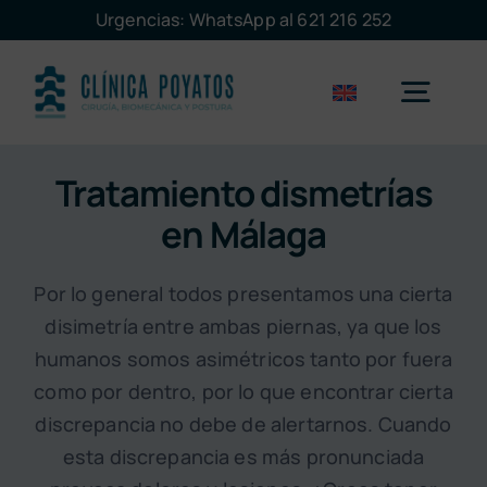
Saltar
Urgencias: WhatsApp al 621 216 252
al
contenido
Togg
Navig
Tratamiento dismetrías
Málaga
en Málaga
Marbella
Por lo general todos presentamos una cierta
disimetría entre ambas piernas, ya que los
Servicios
humanos somos asimétricos tanto por fuera
como por dentro, por lo que encontrar cierta
discrepancia no debe de alertarnos. Cuando
La clínica
esta discrepancia es más pronunciada