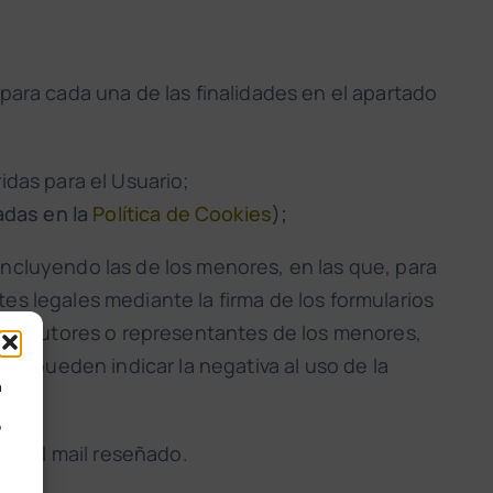
para cada una de las finalidades en el apartado
idas para el Usuario;
adas en la
Política de Cookies
);
incluyendo las de los menores, en las que, para
es legales mediante la firma de los formularios
res, tutores o representantes de los menores,
to, pueden indicar la negativa al uso de la
a
o
en el mail reseñado.