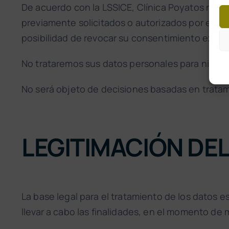
De acuerdo con la LSSICE, Clínica Poyatos no re
previamente solicitados o autorizados por el Us
posibilidad de revocar su consentimiento expre
No trataremos sus datos personales para ninguna 
No será objeto de decisiones basadas en trata
LEGITIMACIÓN DE
La base legal para el tratamiento de los datos
llevar a cabo las finalidades, en el momento de m