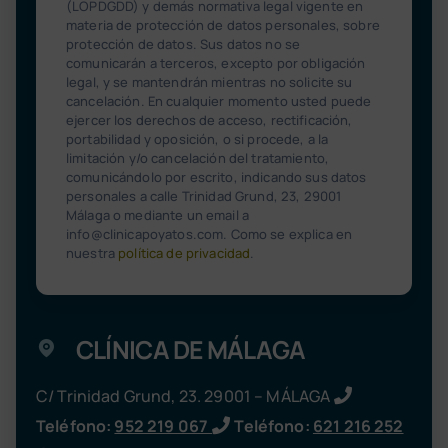
(LOPDGDD) y demás normativa legal vigente en
materia de protección de datos personales, sobre
protección de datos. Sus datos no se
comunicarán a terceros, excepto por obligación
legal, y se mantendrán mientras no solicite su
cancelación. En cualquier momento usted puede
ejercer los derechos de acceso, rectificación,
portabilidad y oposición, o si procede, a la
limitación y/o cancelación del tratamiento,
comunicándolo por escrito, indicando sus datos
personales a calle Trinidad Grund, 23, 29001
Málaga o mediante un email a
info@clinicapoyatos.com. Como se explica en
nuestra
política de privacidad
.
CLÍNICA DE MÁLAGA
C/ Trinidad Grund, 23. 29001 – MÁLAGA
Teléfono:
952 219 067
Teléfono:
621 216 252