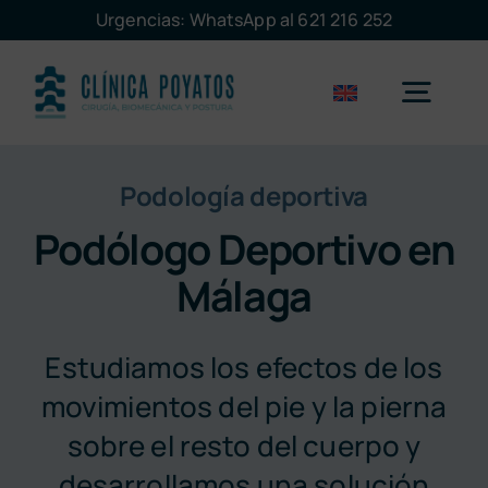
Saltar
Urgencias: WhatsApp al 621 216 252
al
contenido
Togg
Navig
Podología deportiva
Málaga
Podólogo Deportivo en
Marbella
Málaga
Servicios
Estudiamos los efectos de los
movimientos del pie y la pierna
La clínica
sobre el resto del cuerpo y
desarrollamos una solución