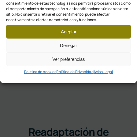
biomecánico, pisada y postural para con un
consentimiento de estas tecnologías nos permitirá procesar datos como
el comportamiento de navegación o las identificaciones únicas en este
buen asesoramiento en técnicas de gesto
sitio. No consentir o retirar el consentimiento, puede afectar
negativamente a ciertas características y funciones.
deportivo, calzado, alimentación y posibles
herramientas terapéuticas en el caso de
Aceptar
necesitarlas.
Denegar
Ver preferencias
CONTACTA PARA UNA REVISIÓN
Política de cookies
Política de Privacidad
Aviso Legal
Readaptación de