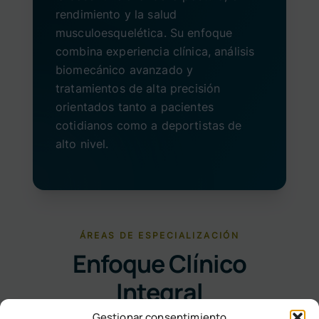
rendimiento y la salud
musculoesquelética. Su enfoque
combina experiencia clínica, análisis
biomecánico avanzado y
tratamientos de alta precisión
orientados tanto a pacientes
cotidianos como a deportistas de
alto nivel.
ÁREAS DE ESPECIALIZACIÓN
Enfoque Clínico
Integral
Gestionar consentimiento