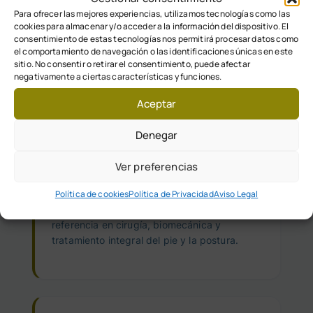
Para ofrecer las mejores experiencias, utilizamos tecnologías como las
cookies para almacenar y/o acceder a la información del dispositivo. El
consentimiento de estas tecnologías nos permitirá procesar datos como
el comportamiento de navegación o las identificaciones únicas en este
sitio. No consentir o retirar el consentimiento, puede afectar
negativamente a ciertas características y funciones.
Formación
Aceptar
Especializada
Denegar
Su formación nacional e internacional, junto
Ver preferencias
con una constante actualización científica y
quirúrgica, le ha permitido posicionar a
Política de cookies
Política de Privacidad
Aviso Legal
Clínica Poyatos como un centro de
referencia en cirugía, biomecánica y
tratamiento integral del pie y la postura.