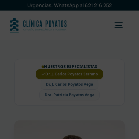
Saltar
Urgencias: WhatsApp al 621 216 252
al
contenido
Togg
Navig
Málaga
NUESTROS ESPECIALISTAS
Dr. J. Carlos Poyatos Serrano
Marbella
Dr. J. Carlos Poyatos Vega
Dra. Patricia Poyatos Vega
Servicios
La clínica