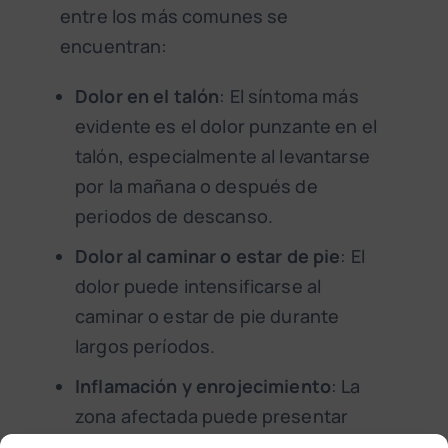
entre los más comunes se
encuentran:
Dolor en el talón
: El síntoma más
evidente es el dolor punzante en el
talón, especialmente al levantarse
por la mañana o después de
periodos de descanso.
Dolor al caminar o estar de pie
: El
dolor puede intensificarse al
caminar o estar de pie durante
largos períodos.
Inflamación y enrojecimiento
: La
zona afectada puede presentar
inflamación e irritación visible.