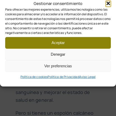
Gestionar consentimiento
Sensibilidad al tacto
: El talón puede
Para ofrecer las mejores experiencias, utilizamos tecnologías como las
cookies para almacenar y/o acceder a la información del dispositivo. El
sentirse sensible al tacto y puede
consentimiento de estas tecnologías nos permitirá procesar datos como
el comportamiento de navegación o las identificaciones únicas en este
haber una sensación de calor en la
sitio. No consentir o retirar el consentimiento, puede afectar
zona.
negativamente a ciertas características y funciones.
Aceptar
¿Es bueno andar con
un espolón?
Denegar
Ver preferencias
Una actividad física moderada
siempre es conveniente para
Política de cookies
Política de Privacidad
Aviso Legal
mantener una adecuada circulación
sanguínea y mejorar el estado de
salud en general.
Pero si tienes un espolón calcáneo