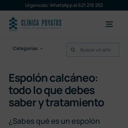
Saltar
Urgencias: WhatsApp al 621 216 252
al
contenido
Togg
Navig
Buscar:
Categorías
Málaga
Marbella
Espolón calcáneo:
todo lo que debes
Servicios
saber y tratamiento
La clínica
¿Sabes qué es un espolón