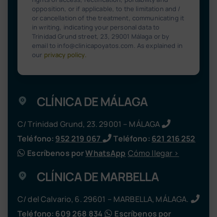
opposition, or if applicable, to the limitation and /
or cancellation of the treatment, communicating it
in writing, indicating your personal data to
Trinidad Grund street, 23, 29001 Málaga or by
email to info@clinicapoyatos.com. As explained in
our
privacy policy
.
CLÍNICA DE MÁLAGA
C/ Trinidad Grund, 23. 29001 – MÁLAGA
Teléfono:
952 219 067
Teléfono:
621 216 252
Escríbenos por
WhatsApp
Cómo llegar >
CLÍNICA DE MARBELLA
C/ del Calvario, 6. 29601 – MARBELLA, MÁLAGA.
Teléfono:
609 268 834
Escríbenos por