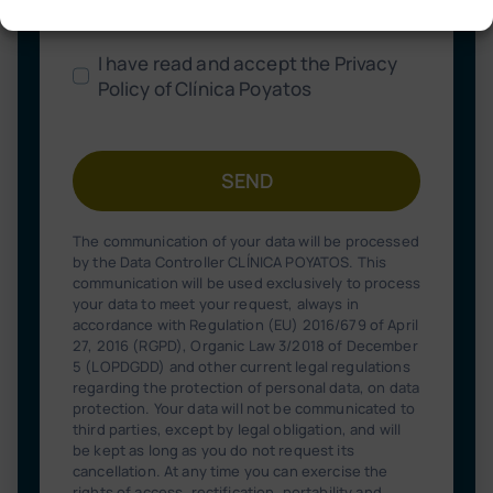
I have read and accept the Privacy
Policy of Clínica Poyatos
SEND
The communication of your data will be processed
by the Data Controller CLÍNICA POYATOS. This
communication will be used exclusively to process
your data to meet your request, always in
accordance with Regulation (EU) 2016/679 of April
27, 2016 (RGPD), Organic Law 3/2018 of December
5 (LOPDGDD) and other current legal regulations
regarding the protection of personal data, on data
protection. Your data will not be communicated to
third parties, except by legal obligation, and will
be kept as long as you do not request its
cancellation. At any time you can exercise the
rights of access, rectification, portability and