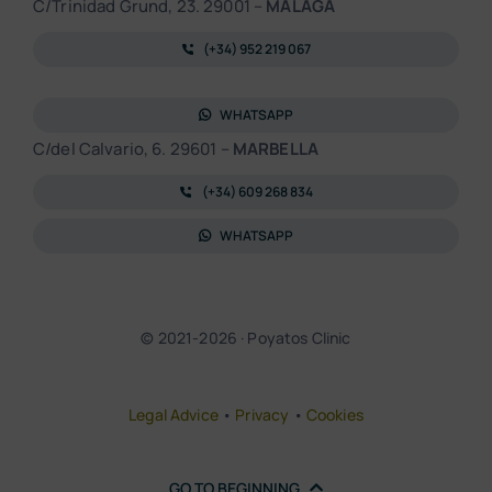
C/Trinidad Grund, 23. 29001 –
MALAGA
(+34) 952 219 067
WHATSAPP
C/del Calvario, 6. 29601 –
MARBELLA
(+34) 609 268 834
WHATSAPP
© 2021-2026 · Poyatos Clinic
Legal Advice
•
Privacy
•
Cookies
GO TO BEGINNING