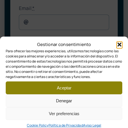
Email
*
Gestionar consentimiento
Where do you want to be treated?
Para ofrecer las mejores experiencias, utilizamos tecnologías como las
cookies para almacenar y/o acceder a la información del dispositivo. El
consentimiento de estas tecnologías nos permitirá procesar datos como
el comportamiento de navegación o las identificaciones únicas en este
sitio. No consentir o retirar el consentimiento, puede afectar
negativamente a ciertas características y funciones.
Leave a comment
Aceptar
Denegar
Ver preferencias
Cookie Policy
Política de Privacidad
Aviso Legal